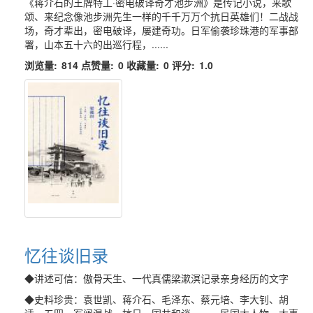
《蒋介石的王牌特工·密电破译奇才池步洲》是传记小说，来歌
颂、来纪念像池步洲先生一样的千千万万个抗日英雄们！二战战
场，奇才辈出，密电破译，屡建奇功。日军偷袭珍珠港的军事部
署，山本五十六的出巡行程，......
浏览量:
814
点赞量:
0
收藏量:
0
评分:
1.0
忆往谈旧录
◆讲述可信：傲骨天生、一代真儒梁漱溟记录亲身经历的文字
◆史料珍贵：袁世凯、蒋介石、毛泽东、蔡元培、李大钊、胡
适，五四、军阀混战、抗日、国共和谈……，民国大人物、大事