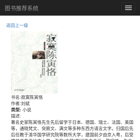
图书推荐系统
Toggl
navig
返回上一级
书名:寂寞陈寅恪
作者:刘斌
类型:
小说
描述:
著名史家陈寅恪先生先后留学于日本、德国、瑞士、法国、美国
等，通晓梵文、突厥文、满文等多种东西方语言文字。归国后先
后任教于清华国学研究院等数所大学，建国前夕由京入粤，后受