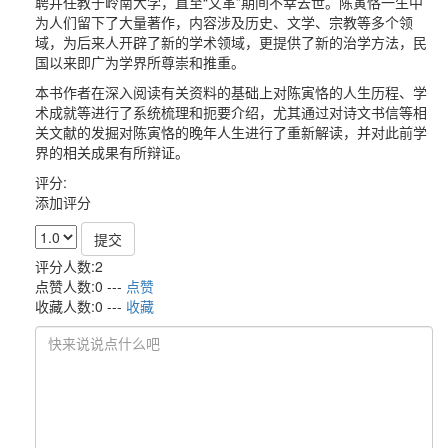
聘并任教于岭南大学，直至“文革”期间不幸去世。陈寅恪一生中
为人们留下了大量著作，内容涉及历史、文学、宗教等多个领
域，为后来人开辟了新的学术领域，更提供了新的治学方法，民
国以来即广为学界所尊崇和推重。
本书作者在深入阅读有关资料的基础上对陈寅恪的人生历程、学
术成就等进行了系统梳理和扼要介绍，尤其通过对诗文书信等相
关文献的发掘对陈寅恪的晚年人生进行了重新解读，并对此前学
界的相关成果有所辩证。
评分:
添加评分
提交
评分人数:2
点赞人数:0 ---
点赞
收藏人数:0 ---
收藏