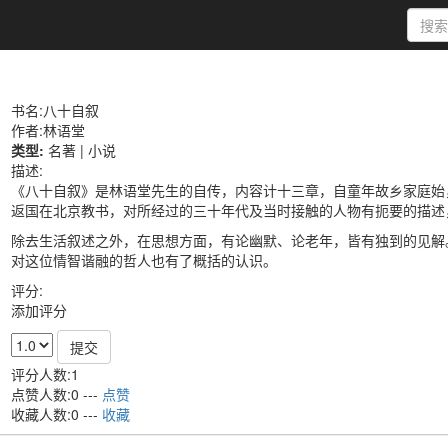
书名:八十自叙
作者:林语堂
类型:
名著 |
小说
描述:
《八十自叙》是林语堂先生的自传，内容计十三章，自童年故乡家庭始
返国在北京教书，对所经过的三十年代及当时接触的人物有扼要的描述
除去生活叙述之外，在思想方面，有论幽默、论老年，皆有独到的见解
对这位情智谐融的哲人也有了概括的认识。
评分:
添加评分
提交
评分人数:1
点赞人数:0 ---
点赞
收藏人数:0 ---
收藏