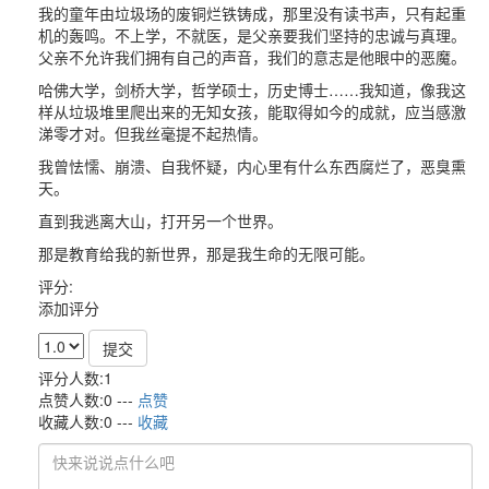
我的童年由垃圾场的废铜烂铁铸成，那里没有读书声，只有起重
机的轰鸣。不上学，不就医，是父亲要我们坚持的忠诚与真理。
父亲不允许我们拥有自己的声音，我们的意志是他眼中的恶魔。
哈佛大学，剑桥大学，哲学硕士，历史博士……我知道，像我这
样从垃圾堆里爬出来的无知女孩，能取得如今的成就，应当感激
涕零才对。但我丝毫提不起热情。
我曾怯懦、崩溃、自我怀疑，内心里有什么东西腐烂了，恶臭熏
天。
直到我逃离大山，打开另一个世界。
那是教育给我的新世界，那是我生命的无限可能。
评分:
添加评分
提交
评分人数:1
点赞人数:0 ---
点赞
收藏人数:0 ---
收藏